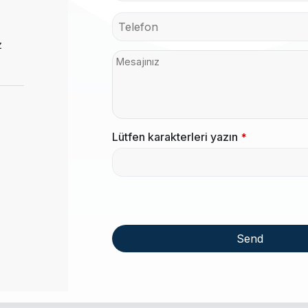
z
Lütfen karakterleri yazın
*
Send
This
field
should